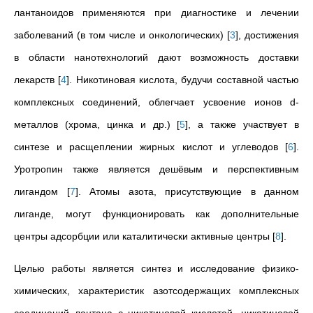
лантаноидов применяются при диагностике и лечении
заболеваний (в том числе и онкологических)
[
3
]
, достижения
в области нанотехнологий дают возможность доставки
лекарств
[
4
]
. Никотиновая кислота, будучи составной частью
комплексных соединений, облегчает усвоение ионов d-
металлов (хрома, цинка и др.)
[
5
]
, а также участвует в
синтезе и расщеплении жирных кислот и углеводов
[
6
]
.
Уротропин также является дешёвым и перспективным
лигандом
[
7
]
. Атомы азота, присутствующие в данном
лиганде, могут функционировать как дополнительные
центры адсорбции или каталитически активные центры
[
8
]
.
Целью работы является синтез и исследование физико-
химических, характеристик азотсодержащих комплексных
соединений лантана с никотиновой кислотой, никотиновой