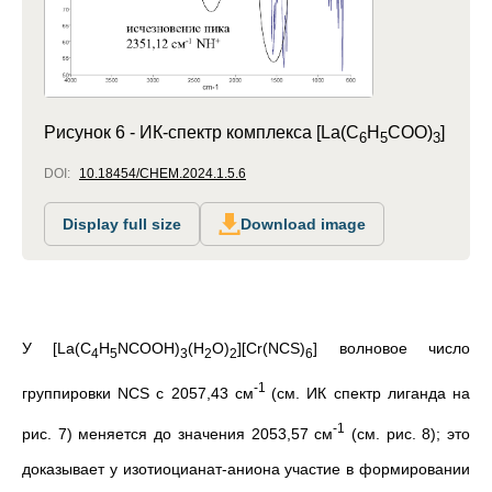
Рисунок 6 -
ИК-спектр комплекса [La(C
H
COO)
]
6
5
3
DOI:
10.18454/CHEM.2024.1.5.6
Display full size
Download image
У [La(C
H
NCOOH)
(H
O)
][Cr(NCS)
] волновое число
4
5
3
2
2
6
-1
группировки NCS с 2057,43 см
(см. ИК спектр лиганда на
-1
рис. 7) меняется до значения 2053,57 см
(см. рис. 8); это
доказывает у изотиоцианат-аниона участие в формировании