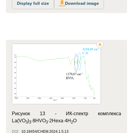
Display full size
Download image
Рисунок 13 -
ИК-спектр комплекса
La(VO
)
·8HVO
·2Hexa·4H
O
3
3
3
2
DOI:
10.18454/CHEM.2024.1.5.13