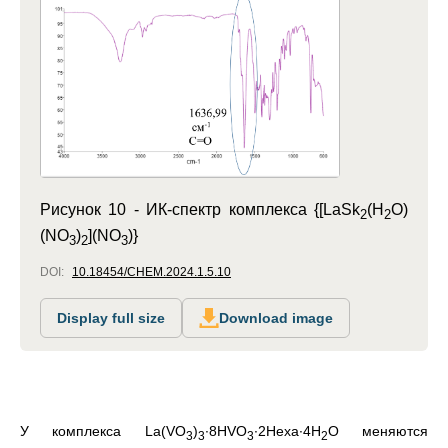
Рисунок 10 -
ИК-спектр комплекса {[LaSk
(H
O)
2
2
(NO
)
](NO
)}
3
2
3
DOI:
10.18454/CHEM.2024.1.5.10
Display full size
Download image
У комплекса La(VO
)
∙8HVO
∙2Hexa∙4H
O меняются
3
3
3
2