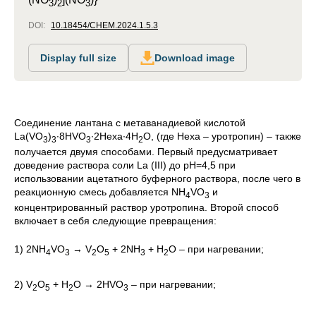
3
2
3
DOI:
10.18454/CHEM.2024.1.5.3
Display full size
Download image
Соединение лантана с метаванадиевой кислотой
La(VO
)
∙8HVO
∙2Hexa∙4H
O, (где Hexa – уротропин) – также
3
3
3
2
получается двумя способами. Первый предусматривает
доведение раствора соли La (III) до рН=4,5 при
использовании ацетатного буферного раствора, после чего в
реакционную смесь добавляется NH
VO
и
4
3
концентрированный раствор уротропина. Второй способ
включает в себя следующие превращения:
1) 2NH
VO
→ V
O
+ 2NH
+ H
O – при нагревании;
4
3
2
5
3
2
2) V
O
+ H
O
→ 2HVO
– при нагревании;
2
5
2
3