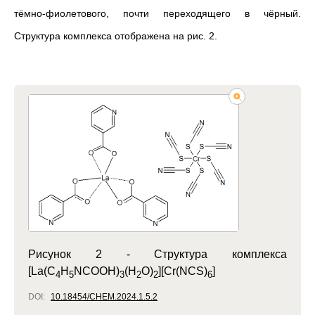
тёмно-фиолетового, почти переходящего в чёрный.
Структура комплекса отображена на рис. 2.
Рисунок 2 -
Структура комплекса
[La(C
H
NCOOH)
(H
O)
][Cr(NCS)
]
4
5
3
2
2
6
DOI:
10.18454/CHEM.2024.1.5.2