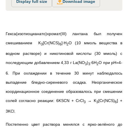
Display full size
Download image
Гекса(изотиоцианато)хромат(III) лантана был получен
смешиванием K
[Cr(NCS)
]∙H
O (10 ммоль вещества в
3
6
2
водном растворе) и никотиновой кислоты (30 ммоль) с
последующим добавлением 4,33 г La(NO
)
∙6H
О при рН=4-
3
3
2
6. При охлаждении в течение 30 минут наблюдалось
выпадение бледно-сиреневого осадка. Неорганическое
координационное соединение образовалось при смешении
солей согласно реакции:
6KSCN + CrCl
→ K
[Cr(NCS)
] +
3
3
6
3KCl.
Постепенно цвет раствора менялся с ярко-зелёного до