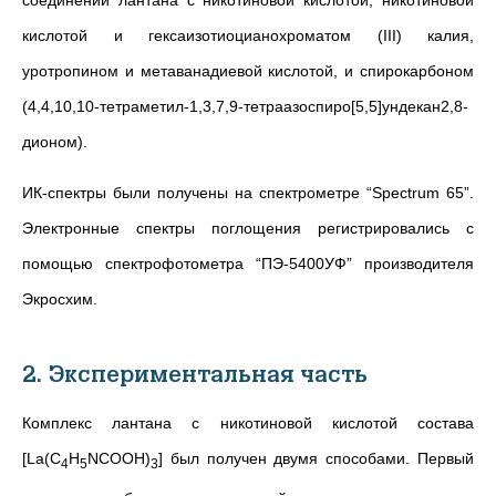
кислотой и гексаизотиоцианохроматом (III) калия,
уротропином и метаванадиевой кислотой, и спирокарбоном
(4,4,10,10-тетраметил-1,3,7,9-тетраазоспиро[5,5]ундекан2,8-
дионом).
ИК-спектры были получены на спектрометре “Spectrum 65”.
Электронные спектры поглощения регистрировались с
помощью спектрофотометра “ПЭ-5400УФ” производителя
Экросхим.
2. Экспериментальная часть
Комплекс лантана с никотиновой кислотой состава
[La(C
H
NCOOH)
] был получен двумя способами. Первый
4
5
3