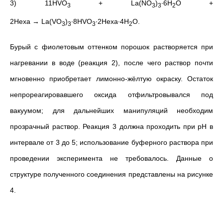
3)
11HVO
+ La(NO
)
∙6H
О +
3
3
3
2
2Hexa → La(VO
)
∙8HVO
∙2Hexa∙4H
O.
3
3
3
2
Бурый с фиолетовым оттенком порошок растворяется при
нагревании в воде (реакция 2), после чего раствор почти
мгновенно приобретает лимонно-жёлтую окраску. Остаток
непрореагировавшего оксида отфильтровывался под
вакуумом; для дальнейших манипуляций необходим
прозрачный раствор. Реакция 3 должна проходить при рН в
интервале от 3 до 5; использование буферного раствора при
проведении эксперимента не требовалось. Данные о
структуре полученного соединения представлены на рисунке
4.