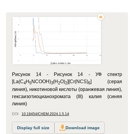
Рисунок 14 -
Рисунок 14 - УФ спектр
[La(C
H
NCOOH)
(H
O)
][Cr(NCS)
] (серая
4
5
3
2
2
6
линия), никотиновой кислоты (оранжевая линия),
гексаизотиоцианохромата (III) калия (синяя
линия)
DOI:
10.18454/CHEM.2024.1.5.14
Display full size
Download image