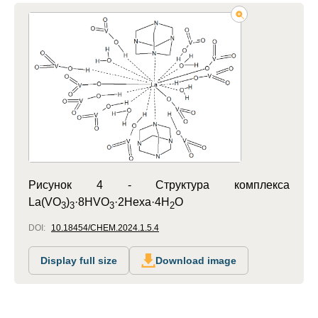
Рисунок 4 -
Структура комплекса
La(VO
)
·8HVO
·2Hexa·4H
O
3
3
3
2
DOI:
10.18454/CHEM.2024.1.5.4
Display full size
Download image