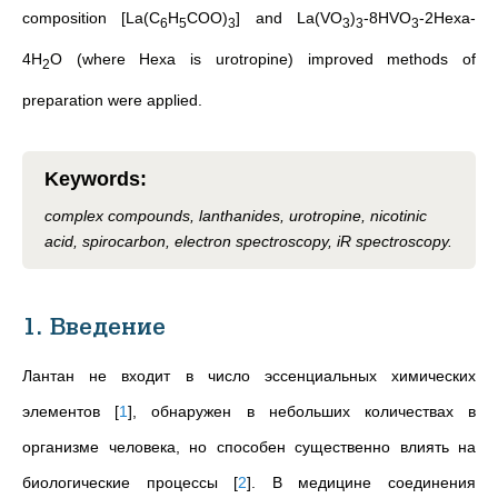
composition [La(C
H
COO)
] and La(VO
)
-8HVO
-2Hexa-
6
5
3
3
3
3
4H
O (where Hexa is urotropine) improved methods of
2
preparation were applied.
Keywords
:
complex compounds, lanthanides, urotropine, nicotinic
acid, spirocarbon, electron spectroscopy, iR spectroscopy.
1. Введение
Лантан не входит в число эссенциальных химических
элементов
[
1
]
, обнаружен в небольших количествах в
организме человека, но способен существенно влиять на
биологические процессы
[
2
]
. В медицине соединения