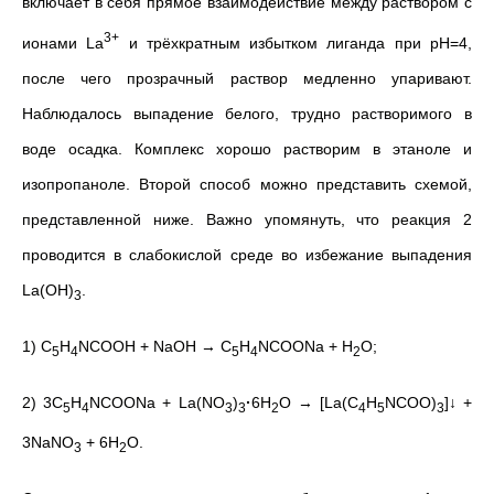
включает в себя прямое взаимодействие между раствором с
3+
ионами La
и трёхкратным избытком лиганда при рН=4,
после чего прозрачный раствор медленно упаривают.
Наблюдалось выпадение белого, трудно растворимого в
воде осадка. Комплекс хорошо растворим в этаноле и
изопропаноле. Второй способ можно представить схемой,
представленной ниже. Важно упомянуть, что реакция 2
проводится в слабокислой среде во избежание выпадения
La(OH)
.
3
1) C
H
NCOOH + NaOH
→
C
H
NCOONa + H
O;
5
4
5
4
2
2) 3C
H
NCOONa + La(NO
)
·
6H
O
→ [La(C
H
NCOO)
]↓ +
5
4
3
3
2
4
5
3
3NaNO
+ 6H
O.
3
2