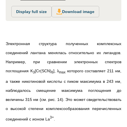
Display full size
Download image
Электронная структура полученных комплексных
соединений лантана менялась относительно их лигандов.
Например, при сравнении электронных спектров
поглощения K
[Cr(SCN)
], λ
которого составляет 211 нм,
3
6
max
а также никотиновой кислоты с пиком максимума в 243 нм,
наблюдалось смещение максимума поглощения до
величины 315 нм (см. рис. 14). Это может свидетельствовать
о высокой степени комплексообразования перечисленных
3+
соединений с ионом La
.