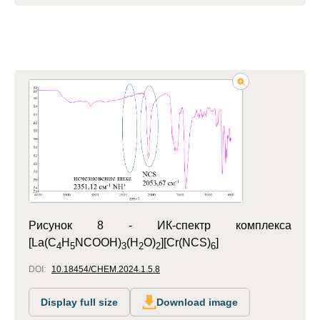
Рисунок 8 -
ИК-спектр комплекса
[La(C
H
NCOOH)
(H
O)
][Cr(NCS)
]
4
5
3
2
2
6
DOI:
10.18454/CHEM.2024.1.5.8
Display full size
Download image