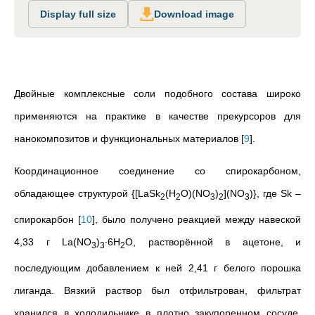
Display full size
Download image
Двойные комплексные соли подобного состава широко
применяются на практике в качестве прекурсоров для
нанокомпозитов и функциональных материалов
[
9
]
.
Координационное соединение со спирокарбоном,
обладающее структурой {[LaSk
(H
O)(NO
)
](NO
)}, где Sk –
2
2
3
2
3
спирокарбон
[
10
]
, было получено реакцией между навеской
4,33 г La(NO
)
∙6H
О, растворённой в ацетоне, и
3
3
2
последующим добавлением к ней 2,41 г белого порошка
лиганда. Вязкий раствор был отфильтрован, фильтрат
хранился в холодильнике в плотно закупоренном сосуде.