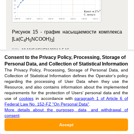
Рисунок 15 -
график насыщаемости комплекса
[La(C
H
NCOOH)
]
4
5
3
DOI:
10.18454/CHEM.2024.1.5.16
Consent to the Privacy Policy, Processing, Storage of
Display full size
Download image
Personal Data, and Collection of Statistical Information
The Privacy Policy, Processing, Storage of Personal Data, and
Collection of Statistical Information defines the Operator's policy
regarding the processing of User Data when they use the
Resource, and also contains information about the implemented
requirements for the protection of Users' personal data and the
use of
cookies
in accordance with
paragraph 1 of Article 6 of
Federal Law No. 152-FZ "On Personal Data"
.
More details about the purposes, data, and withdrawal of
consent
.
Accept