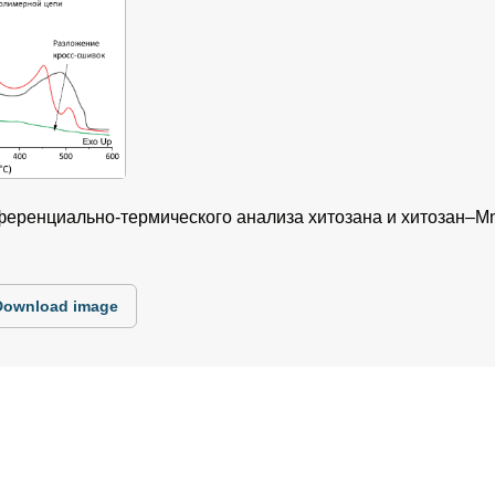
еренциально-термического анализа хитозана и хитозан–M
Download image