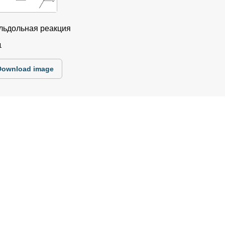
альдольная реакция
1
Download image