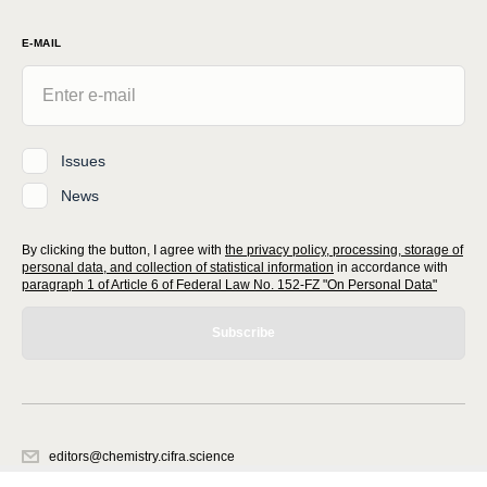
E-MAIL
Issues
News
By clicking the button, I agree with
the privacy policy, processing, storage of
personal data, and collection of statistical information
in accordance with
paragraph 1 of Article 6 of Federal Law No. 152-FZ "On Personal Data"
Subscribe
editors@chemistry.cifra.science
620066, Sverdlovsk region, Yekaterinburg, st. Akademicheskaya, 11A,