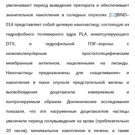
увеличивают
период выведения препарата
и обеспечивают
значительное накопление в солидных опухолях
[
12
]
BIND–
014 представляет собой целевую наночастицу, состоящую из
гидрофобного полимерного ядра PLA, инкапсулирующего
DTX, и гидрофильной ПЭГ–короны с
низкомолекулярным
простатспецифическим
мембранным
антигеном
, нацеленными на лиганды.
Наночастицы предназначены для «нацеливания» и
накопления в ткани опухоли предстательной железы и
высвобождения доцетаксела измеряемым и
контролируемым образом. Доклинические исследования
показали, что эти нагруженные доцетакселом частицы
увеличили период полувыведения из крови (приблизительно
20 часов), минимальное накопление в печени, а также