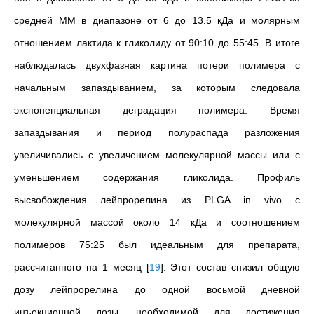
средней ММ в диапазоне от 6 до 13.5 кДа и молярным
отношением лактида к гликолиду от 90:10 до 55:45. В итоге
наблюдалась двухфазная картина потери полимера с
начальным запаздыванием, за которым следовала
экспоненциальная деградация полимера. Время
запаздывания и период полураспада разложения
увеличивались с увеличением молекулярной массы или с
уменьшением содержания гликолида. Профиль
высвобождения лейпрорелина из PLGA in vivo с
молекулярной массой около 14 кДа и соотношением
полимеров 75:25 был идеальным для препарата,
рассчитанного на 1
месяц
[
19
]
.
Этот состав снизил общую
дозу лейпрорелина до одной восьмой дневной
инъекционной дозы, необходимой для достижения