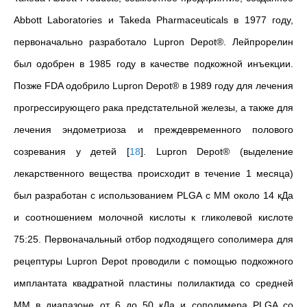
Abbott Laboratories и Takeda Pharmaceuticals в 1977 году,
первоначально разработало Lupron Depot®. Лейпрорелин
был одобрен в 1985 году в качестве подкожной инъекции.
Позже FDA одобрило Lupron Depot® в 1989 году для лечения
прогрессирующего рака предстательной железы, а также для
лечения эндометриоза и преждевременного полового
созревания
у детей
[
18
]
.
Lupron Depot® (выделение
лекарственного вещества происходит в течение 1 месяца)
был разработан с использованием PLGA с ММ около 14 кДа
и соотношением молочной кислоты к гликолевой кислоте
75:25. Первоначальный отбор подходящего сополимера для
рецептуры Lupron Depot проводили с помощью подкожного
имплантата квадратной пластины полилактида со средней
ММ в диапазоне от 6 до 50 кДа и сополимера PLGA со