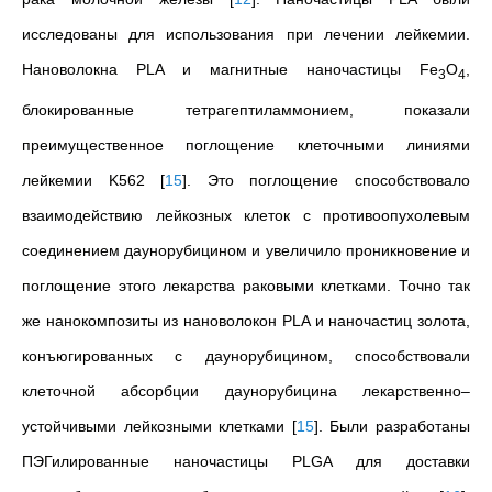
исследованы для использования при лечении лейкемии.
Нановолокна PLA и магнитные наночастицы Fe
O
,
3
4
блокированные тетрагептиламмонием, показали
преимущественное поглощение клеточными линиями
лейкемии K562
[
15
]
. Это поглощение способствовало
взаимодействию лейкозных клеток с противоопухолевым
соединением даунорубицином и увеличило проникновение и
поглощение этого лекарства раковыми клетками. Точно так
же нанокомпозиты из нановолокон PLA и наночастиц золота,
конъюгированных с даунорубицином, способствовали
клеточной абсорбции даунорубицина лекарственно–
устойчивыми лейкозными клетками
[
15
]
. Были разработаны
ПЭГилированные наночастицы PLGA для доставки