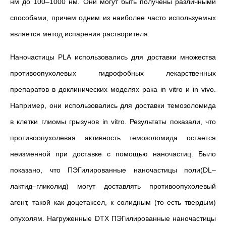
нм до 100–1000 нм. Они могут быть получены различными
способами, причем одним из наиболее часто используемых
является метод испарения растворителя.
Наночастицы PLA использовались для доставки множества
противоопухолевых гидрофобных лекарственных
препаратов в доклинических моделях рака in vitro и in vivo.
Например, они использовались для доставки темозоломида
в клетки глиомы грызунов in vitro. Результаты показали, что
противоопухолевая активность темозоломида остается
неизменной при доставке с помощью наночастиц. Было
показано, что ПЭГилированные наночастицы поли(DL–
лактид–гликолид) могут доставлять противоопухолевый
агент, такой как доцетаксел, к солидным (то есть твердым)
опухолям. Нагруженные DTX ПЭГилированные наночастицы