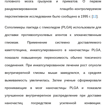
головного мозга грызунов и приматов. О первом
рандомизированном плацебо–контролируемом
перспективном исследовании было сообщено в 1995 г.
[
12
]
.
Сополимеры лактида с гликолидом (PLGA) использовали для
доставки противоопухолевых агентов к злокачественным
глиомам. Применение системно доставляемого
камптотецина, инкапсулированного в наночастицы PLGA,
показало повышенную переносимость обычно токсичного
соединения. При инкапсулированном лечении рост опухоли
внутричерепной глиомы мыши замедлился, а средняя
выживаемость увеличилась. Затем ученые сформировали
проникающие в мозг наночастицы PLGA и показали
улучшенное внутричерепное распределение при доставке
наночастиц посредством усиленной конвекции.