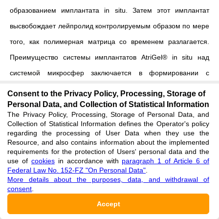
образованием имплантата in situ. Затем этот имплантат
высвобождает лейпролид контролируемым образом по
мере
того, как полимерная матрица со временем разлагается.
Преимущество системы имплантатов AtriGel® in situ над
системой микросфер заключается в формировании с
помощью AtriGel® единой, относительно большой сферы,
Consent to the Privacy Policy, Processing, Storage of
что приводит к меньшей площади поверхности и меньшему
Personal Data, and Collection of Statistical Information
The Privacy Policy, Processing, Storage of Personal Data, and
разрушению ацетата лейпролида.
Скорость высвобождения
Collection of Statistical Information defines the Operator's policy
regarding the processing of User Data when they use the
ацетата лейпролида регулируется изменением
Resource, and also contains information about the implemented
молекулярной массы полимера и концентраций
requirements for the protection of Users' personal data and the
use of
cookies
in accordance with
paragraph 1 of Article 6 of
растворителя. Эта уникальная особенность системы AtriGel®
Federal Law No. 152-FZ "On Personal Data"
.
More details about the purposes, data, and withdrawal of
привела к появлению ряда препаратов Eligard depot,
consent
.
используемых для лечения на различные сроки: 1 месяц
Accept
(доза 7,5 мг), 3 месяца (доза 22,5 мг) и 6 месяцев (доза 45