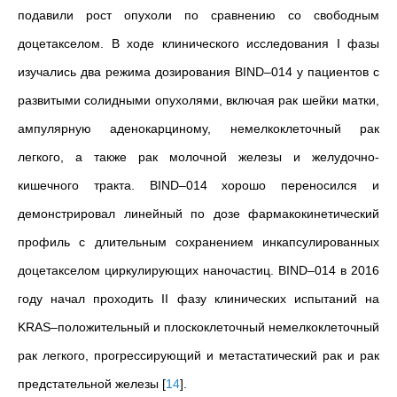
подавили рост опухоли по сравнению со свободным
доцетакселом. В ходе клинического исследования I фазы
изучались два режима дозирования BIND–014 у пациентов с
развитыми солидными опухолями, включая рак шейки матки,
ампулярную аденокарциному, немелкоклеточный рак
легкого, а также рак молочной железы и желудочно-
кишечного тракта. BIND–014 хорошо переносился и
демонстрировал линейный по дозе фармакокинетический
профиль с длительным сохранением инкапсулированных
доцетакселом циркулирующих наночастиц. BIND–014 в 2016
году начал проходить II фазу клинических испытаний на
KRAS–положительный и плоскоклеточный немелкоклеточный
рак легкого, прогрессирующий и метастатический рак и рак
предстательной железы
[
14
]
.