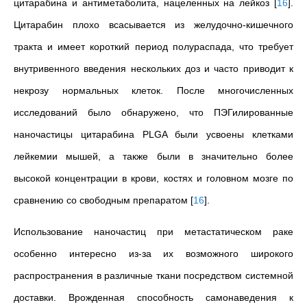
цитарабина и антиметаболита, нацеленных на лейкоз
[
16
]
.
Цитарабин плохо всасывается из желудочно-кишечного
тракта и имеет короткий период полураспада, что требует
внутривенного введения нескольких доз и часто приводит к
некрозу нормальных клеток. После многочисленных
исследований было обнаружено, что ПЭГилированные
наночастицы цитарабина PLGA были усвоены клетками
лейкемии мышей, а также были в значительно более
высокой концентрации в крови, костях и головном мозге по
сравнению со свободным препаратом
[
16
]
.
Использование наночастиц при метастатическом раке
особенно интересно из-за их возможного широкого
распространения в различные ткани посредством системной
доставки. Врожденная способность самонаведения к