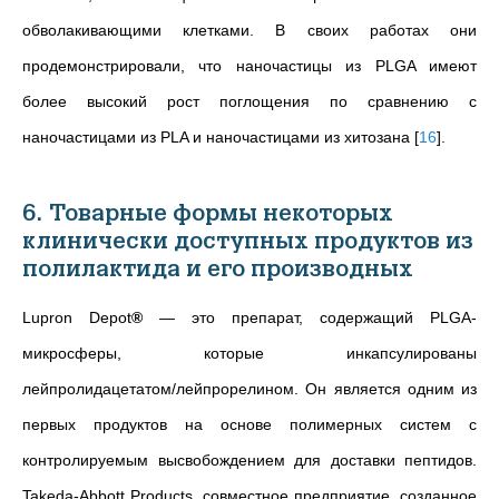
обволакивающими клетками. В своих
работах они
продемонстрировали, что наночастицы из PLGA имеют
более высокий рост поглощения по сравнению с
наночастицами из PLA и наночастицами из хитозана
[
16
]
.
6. Товарные формы некоторых
клинически доступных продуктов из
полилактида и его производных
Lupron Depot
®
— это препарат, содержащий PLGA-
микросферы, которые инкапсулированы
лейпролидацетатом/лейпрорелином. Он является одним из
первых продуктов на основе полимерных систем с
контролируемым высвобождением для доставки пептидов.
Takeda-Abbott Products, совместное предприятие, созданное