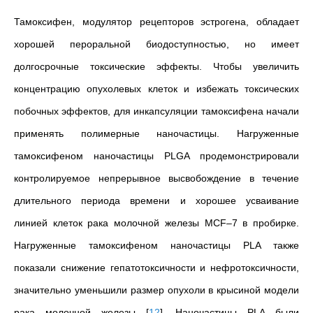
Тамоксифен, модулятор рецепторов эстрогена, обладает
хорошей пероральной биодоступностью, но имеет
долгосрочные токсические эффекты. Чтобы увеличить
концентрацию опухолевых клеток и избежать токсических
побочных эффектов, для инкапсуляции тамоксифена начали
применять полимерные наночастицы. Нагруженные
тамоксифеном наночастицы PLGA продемонстрировали
контролируемое непрерывное высвобождение в течение
длительного периода времени и хорошее усваивание
линией клеток рака молочной железы MCF–7 в пробирке.
Нагруженные тамоксифеном наночастицы PLA также
показали снижение гепатотоксичности и нефротоксичности,
значительно уменьшили размер опухоли в крысиной модели
рака молочной железы
[
12
]
. Наночастицы PLA были