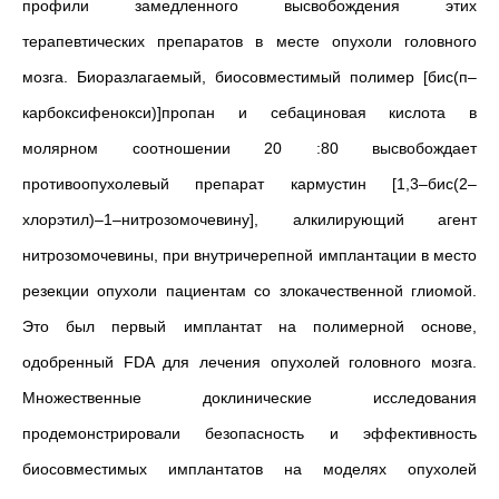
профили замедленного высвобождения этих
терапевтических препаратов в месте опухоли головного
мозга. Биоразлагаемый, биосовместимый полимер [бис(п–
карбоксифенокси)]пропан и себациновая кислота в
молярном соотношении 20 :80 высвобождает
противоопухолевый препарат кармустин [1,3–бис(2–
хлорэтил)–1–нитрозомочевину], алкилирующий агент
нитрозомочевины, при внутричерепной имплантации в место
резекции опухоли пациентам со злокачественной глиомой.
Это был первый имплантат на полимерной основе,
одобренный FDA для лечения опухолей головного мозга.
Множественные доклинические исследования
продемонстрировали безопасность и эффективность
биосовместимых имплантатов на моделях опухолей