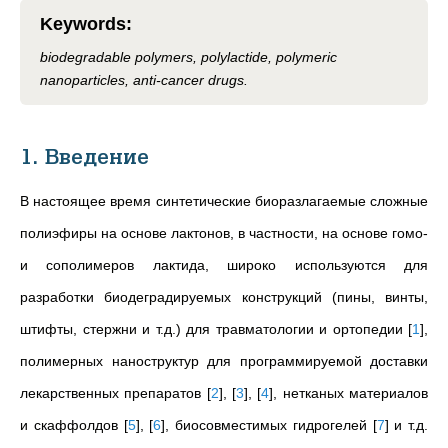
Keywords
:
biodegradable polymers, polylactide, polymeric
nanoparticles, anti-cancer drugs.
1. Введение
В настоящее время синтетические биоразлагаемые сложные
полиэфиры на основе лактонов, в частности, на основе гомо-
и сополимеров лактида, широко используются для
разработки биодеградируемых конструкций (пины, винты,
штифты, стержни и т.д.) для травматологии и ортопедии
[
1
]
,
полимерных наноструктур для программируемой доставки
лекарственных препаратов
[
2
]
,
[
3
]
,
[
4
]
, нетканых материалов
и скаффолдов
[
5
]
,
[
6
]
, биосовместимых гидрогелей
[
7
]
и т.д.