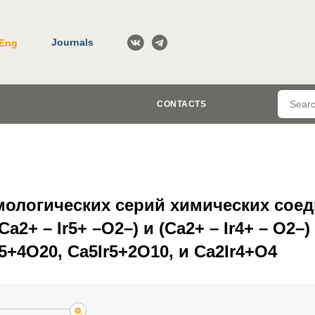
Journals
Eng
CONTACTS
ологических серий химических соед
 (Ca2+ – Ir5+ –O2–) и (Ca2+ – Ir4+ – O2–)
5+4O20, Ca5Ir5+2O10, и Ca2Ir4+O4