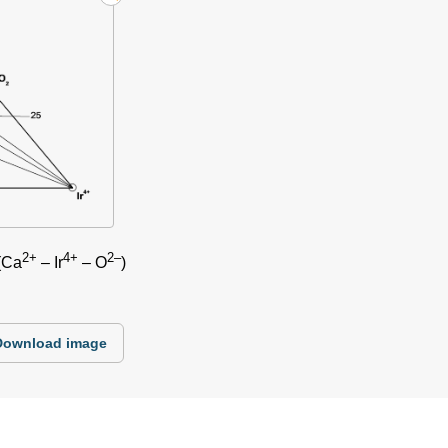
2+
4+
2–
(Ca
– Ir
– O
)
Download image