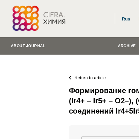
Rus
ABOUT JOURNAL
ARCHIVE
Return to article
Формирование гом
(Ir4+ – Ir5+ – O2–),
соединений Ir4+5Ir