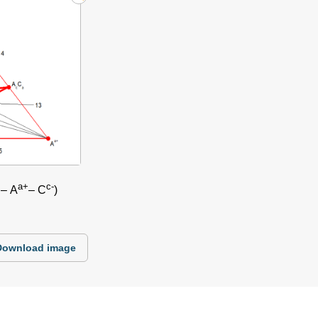
a+
c-
 – A
– C
)
Download image