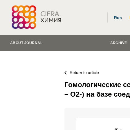
Rus
ABOUT JOURNAL
ARCHIVE
Return to article
Гомологические се
– O2-) на базе сое