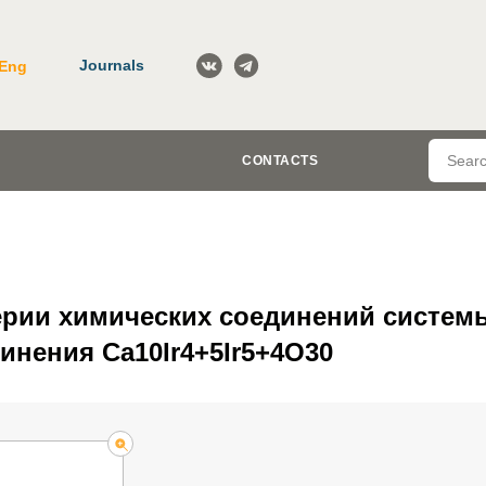
Journals
Eng
CONTACTS
рии химических соединений системы (
динения Ca10Ir4+5Ir5+4O30