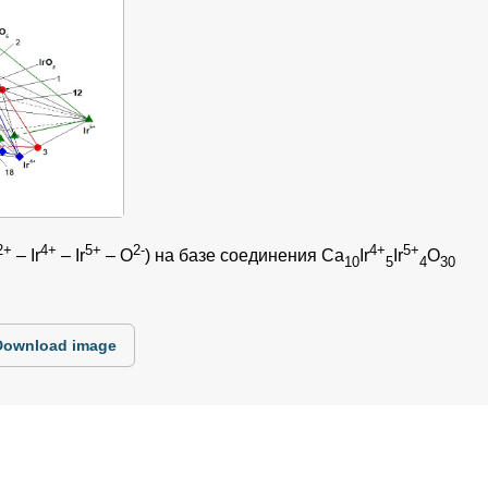
2+
4+
5+
2-
4+
5+
– Ir
– Ir
– O
) на базе соединения Ca
Ir
Ir
O
10
5
4
30
Download image